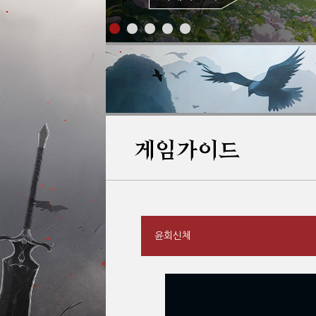
게임가이드
윤회신체