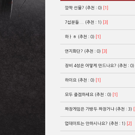
깜짝 선뮬? (추천 : 0)
[1]
7섭분들.... (추천 : 1)
[3]
하ㅏㅎ (추천 : 0)
[1]
연지화단? (추천 : 0)
[3]
장비 4성은 어떻케 만드나요? (추천 : 0
하이요 (추천 : 0)
[1]
모두 즐겜하세요 (추천 : 0)
[1]
짜장게임은 가방두 짜장거냐 (추천 : 3)
[
업데이트는 안하시나요? (추천 : 1)
[2]