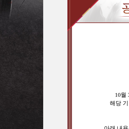
10월
해당 기
아래 내용