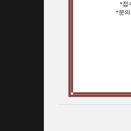
*접
*문의