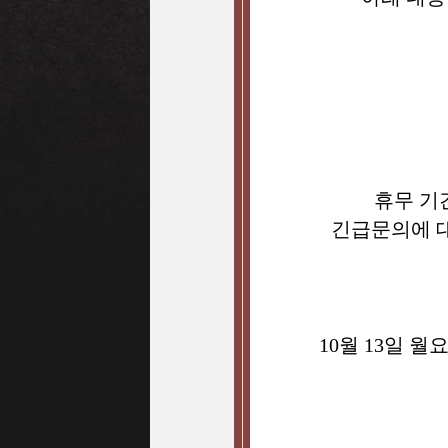
휴무 기
긴급문의에 
10월 13일 